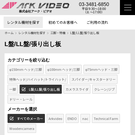
03-3481-6850
平日 9:30〜18:00
（土 〜17:00）
株式会社アーク・ビデオ
レンタル機材を探す
初めてのお客様へ
ご利用の流れ
ホーム
レンタル機材を探す
三脚・特機
L盤/LL盤/張り出し板
L盤/LL盤/張り出し板
カテゴリーを絞り込む
φ150mm ヘッド/三脚
φ100mm ヘッド/三脚
φ75mmヘッド・三脚
特殊ヘッド/ハイハット/トライハット/
スパイダー/キャスタードリー
一脚
L盤/LL盤/張り出し板
カメラスライダ
クレーン/ジブ
ドリー・レール
メーカーを選択
すべてのメーカー
Arkvideo
ENDO
nac
Technical Farm
Woodencamera