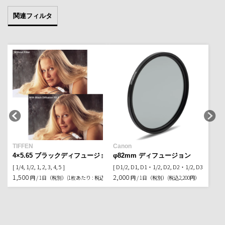
関連フィルタ
TIFFEN
Canon
4×5.65 ブラックディフュージョンFX
φ82mm ディフュージョン
[ 1/4, 1/2, 1, 2, 3, 4, 5 ]
[ D1/2, D1, D1・1/2, D2, D2・1/2, D3 ]
1,500
2,000
円 / 1日（税別）
(1枚あたり : 税込1,650円）
円 / 1日（税別）
(税込2,200円）