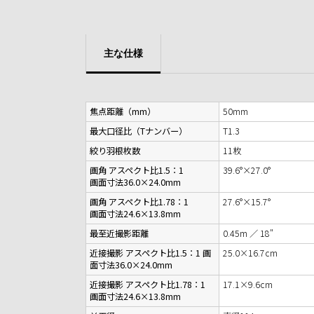
主な仕様
焦点距離（mm）
50mm
最大口径比（Tナンバー）
T1.3
絞り羽根枚数
11枚
画角 アスペクト比1.5：1
39.6°×27.0°
画面寸法36.0×24.0mm
画角 アスペクト比1.78：1
27.6°×15.7°
画面寸法24.6×13.8mm
最至近撮影距離
0.45m ／ 18"
近接撮影 アスペクト比1.5：1 画
25.0×16.7cm
面寸法36.0×24.0mm
近接撮影 アスペクト比1.78：1
17.1×9.6cm
画面寸法24.6×13.8mm