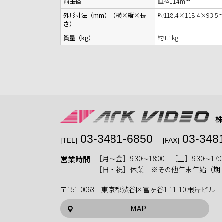
前玉径
直径114mm
外形寸法（mm）（横×縦×長
約118.4×118.4×93.5
さ）
質量（kg）
約1.1kg
03-3481-6850
03-348
[TEL]
[FAX]
［月〜金］9:30〜18:00 ［土］9:30〜17:0
営業時間
［日・祝］休業 ※その他年末年始（期
〒151-0063 東京都渋谷区富ヶ谷1-11-10 根岸ビル
MAP