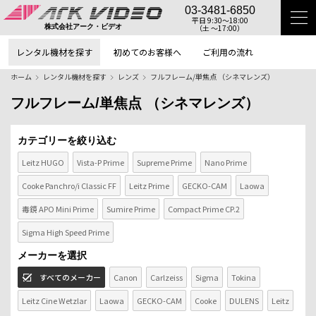
03-3481-6850
平日 9:30〜18:00
（土 〜17:00）
株式会社アーク・ビデオ
レンタル機材を探す
初めてのお客様へ
ご利用の流れ
ホーム
レンタル機材を探す
レンズ
フルフレーム/単焦点 （シネマレンズ）
フルフレーム/単焦点 （シネマレンズ）
カテゴリーを絞り込む
Leitz HUGO
Vista-P Prime
Supreme Prime
Nano Prime
Cooke Panchro/i Classic FF
Leitz Prime
GECKO-CAM
Laowa
毒鏡 APO Mini Prime
Sumire Prime
Compact Prime CP.2
Sigma High Speed Prime
メーカーを選択
すべてのメーカー
Canon
Carlzeiss
Sigma
Tokina
Leitz Cine Wetzlar
Laowa
GECKO-CAM
Cooke
DULENS
Leitz