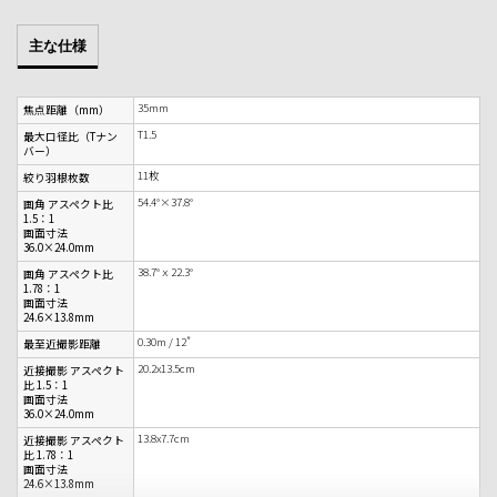
主な仕様
35mm
焦点距離（mm）
T1.5
最大口径比（Tナン
バー）
11枚
絞り羽根枚数
54.4°×37.8°
画角 アスペクト比
1.5：1
画面寸法
36.0×24.0mm
38.7°ｘ22.3°
画角 アスペクト比
1.78：1
画面寸法
24.6×13.8mm
0.30m / 12"
最至近撮影距離
20.2x13.5cm
近接撮影 アスペクト
比 1.5：1
画面寸法
36.0×24.0mm
13.8x7.7cm
近接撮影 アスペクト
比 1.78：1
画面寸法
24.6×13.8mm