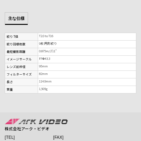
主な仕様
T2.0 to T16
絞り T値
9枚 円形絞り
絞り羽根枚数
0.875m/2'11"
最短撮影距離
FFΦ43.3
イメージサークル
95mm
レンズ前枠径
82mm
フィルターサイズ
114.9mm
長さ
1,505g
質量
株式会社アーク・ビデオ
[TEL]
[FAX]