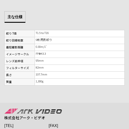
主な仕様
T1.5 to T16
絞り T値
9枚 円形絞り
絞り羽根枚数
0.30m/1'
最短撮影距離
FFΦ43.3
イメージサークル
95mm
レンズ前枠径
82mm
フィルターサイズ
107.7mm
長さ
1,300g
質量
株式会社アーク・ビデオ
[TEL]
[FAX]