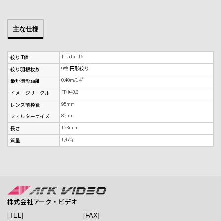
主な仕様
T1.5 to T16
絞り T値
9枚 円形絞り
絞り羽根枚数
0.40m/1'4"
最短撮影距離
FFΦ43.3
イメージサークル
95mm
レンズ前枠径
82mm
フィルターサイズ
123mm
長さ
1,470g
質量
株式会社アーク・ビデオ
[TEL]
[FAX]