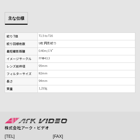
主な仕様
T1.5 to T16
絞り T値
9枚 円形絞り
絞り羽根枚数
0.40m/1'4"
最短撮影距離
FFΦ43.3
イメージサークル
95mm
レンズ前枠径
82mm
フィルターサイズ
94mm
長さ
1,210g
質量
株式会社アーク・ビデオ
[TEL]
[FAX]