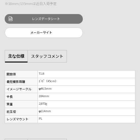
※18mm/135mmは近日入荷予定
レンズデータシート
メーカーサイト
スタッフコメント
主な仕様
T1.8
開放値
1' 6"（45cm）
最短撮影距離
φ46.5mm
イメージサークル
184mm
全長
2,870g
質量
φ114mm
前玉径
PL
レンズマウント