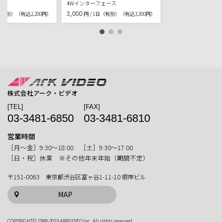
ョン
4Wインターフェース
3,000
日（税別）
（税込2,200円）
円 / 1日（税別）
（税込3,300円）
株式会社アーク・ビデオ
[TEL]
[FAX]
03-3481-6850
03-3481-6810
営業時間
［月〜金］9:30〜18:00 ［土］9:30〜17:00
［日・祝］休業 ※その他年末年始（期間不定）
〒151-0063 東京都渋谷区富ヶ谷1-11-10 根岸ビル
MAP
COPYRIGHT© 1988-2019 ARKVIDEO Inc. All rights reserved.