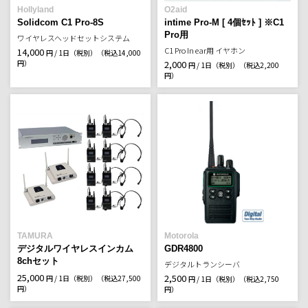
Hollyland
O2aid
Solidcom C1 Pro-8S
intime Pro-M [ 4個ｾｯﾄ ] ※C1
Pro用
ワイヤレスヘッドセットシステム
C1 Pro In ear用 イヤホン
14,000
円 / 1日（税別）
（税込14,000
円）
2,000
円 / 1日（税別）
（税込2,200
円）
TAMURA
Motorola
デジタルワイヤレスインカム
GDR4800
8chセット
デジタルトランシーバ
25,000
2,500
円 / 1日（税別）
（税込27,500
円 / 1日（税別）
（税込2,750
円）
円）