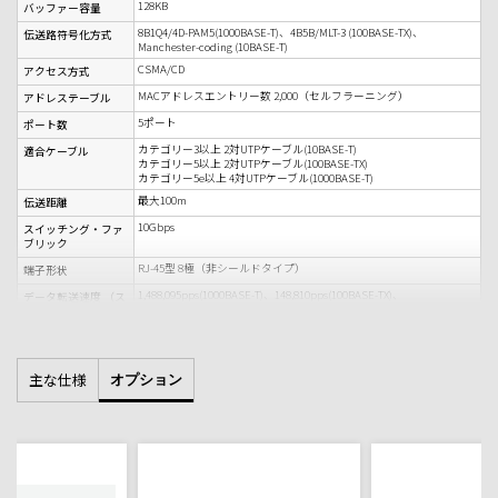
128KB
バッファー容量
8B1Q4/4D-PAM5(1000BASE-T)、4B5B/MLT-3 (100BASE-TX)、
伝送路符号化方式
Manchester-coding (10BASE-T)
CSMA/CD
アクセス方式
MACアドレスエントリー数 2,000（セルフラーニング）
アドレステーブル
5ポート
ポート数
カテゴリー3以上 2対UTPケーブル(10BASE-T)
適合ケーブル
カテゴリー5以上 2対UTPケーブル(100BASE-TX)
カテゴリー5e以上 4対UTPケーブル(1000BASE-T)
最大100m
伝送距離
10Gbps
スイッチング・ファ
ブリック
RJ-45型 8極（非シールドタイプ）
端子形状
1,488,095pps(1000BASE-T)、148,810pps(100BASE-TX)、
データ転送速度 （ス
14,881pps(10BASE-T)
ループット）
100V 50/60Hz
電源電圧
最大2.5W
消費電力
主な仕様
オプション
143×29×86mm
外形寸法（幅×高さ
※本体のみ(突起部除く)
×奥行）
約310g
質量
温度0～40℃
動作保証環境
湿度10～85％（結露なきこと）
結露なきこと
準拠