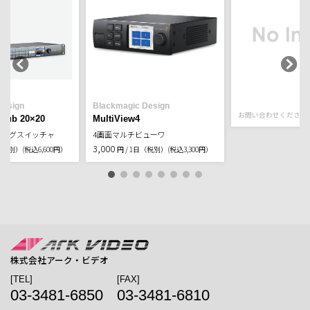
RoHS基準値
VCCI Class B
規格
Design
Blackmagic Design
お問い合わせください
ohub 20×20
MultiView4
ティングスイッチャ
4画面マルチビューワ
3,000
日（税別）
(税込6,600円）
円 / 1日（税別）
(税込3,300円）
株式会社アーク・ビデオ
[TEL]
[FAX]
03-3481-6850
03-3481-6810