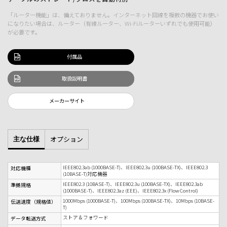
「ルーター機能」は、備えておりません。インターネット回線を複数の機器でお使い
になりたい場合は、ルーター（有線ルーター、Wi-Fiルーターいずれでも使用可能）
が必要です。
付属品
取扱説明書
メーカーサイト
オプション
主な仕様
IEEE802.3ab (1000BASE-T)、IEEE802.3u (100BASE-TX)、IEEE802.3
対応機種
(10BASE-T)対応機器
IEEE802.3 (10BASE-T)、IEEE802.3u (100BASE-TX)、IEEE802.3ab
準拠規格
(1000BASE-T)、IEEE802.3az (EEE)、IEEE802.3x (Flow Control)
1000Mbps (1000BASE-T)、100Mbps (100BASE-TX)、10Mbps (10BASE-
伝送速度（規格値）
T)
ストア＆フォワード
データ転送方式