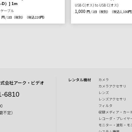
-D）] 1m
USB C(オス) to USB C(オス)
続ケーブル
1,000
円 / 1日（税別）
（税込1,100円
0
円 / 1日（税別）
（税込220円）
レンタル機材
カメラ
株式会社アーク・ビデオ
カメラアクセサリ
レンズ
1-6810
レンズアクセサリ
0
フィルタ
収録メディア・カー
間不定）
レコーダ・プレイヤ
モニター・波形・モ
システム機器