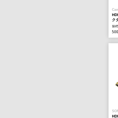
Can
HD
クタ
接
50
SO
HD