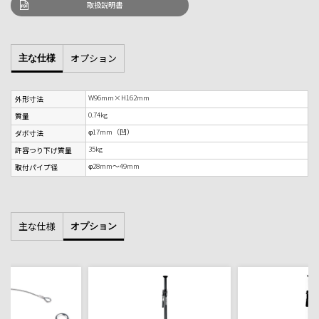
取扱説明書
オプション
主な仕様
W96mm×H162mm
外形寸法
0.74kg
質量
φ17mm（凹）
ダボ寸法
35kg
許容つり下げ質量
φ28mm～49mm
取付パイプ径
主な仕様
オプション