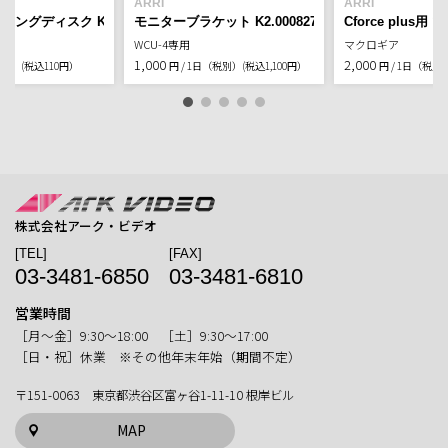
ARRI
ARRI
ングディスク K2.72117.0
モニターブラケット K2.0008271
Cforce plus用
4専用
WCU-4専用
マクロギア
1,000
2,000
税別）
(税込110円）
円 / 1日（税別）
(税込1,100円）
円 / 1日（税別
株式会社アーク・ビデオ
[TEL]
[FAX]
03-3481-6850
03-3481-6810
営業時間
［月〜金］9:30〜18:00 ［土］9:30〜17:00
［日・祝］休業 ※その他年末年始（期間不定）
〒151-0063 東京都渋谷区富ヶ谷1-11-10 根岸ビル
MAP