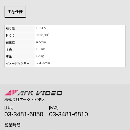
主な仕様
T1.5-T22
絞り値
0.45m/18"
M.O.D
φ95mm
前玉径
119mm
全長
1.22kg
重量
フル35mm
イメージセンサー
株式会社アーク・ビデオ
[TEL]
[FAX]
03-3481-6850
03-3481-6810
営業時間