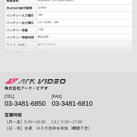
無線接続
≥80m
Bluetooth動作範囲
24V
バッテリー入力電圧
12～16.8V、24V
バッテリー出力電圧
77W
バッテリー容量
約100分
バッテリー稼働時間
φ4.2×120 cm
サイズ（本体）
0.95 kg
重さ（本体）
21.4×4.4×4.4 cm
サイズ（バッテリー
グリップ）
0.635 kg
重さ（バッテリーグ
リップ）
株式会社アーク・ビデオ
[TEL]
[FAX]
03-3481-6850
03-3481-6810
営業時間
［月〜金］9:30〜18:00 ［土］9:30〜17:00
［日・祝］休業 ※その他年末年始（期間不定）