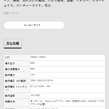
ープ、爆発、切れかけの電球、パルス発光、溶接、パトカー、カラーチ
ェイス、パーティーライト、花火
型番 : APT4C
メーカーサイト
主な仕様
2500K～7500K
CCT
40W
最大出力
50W
最大消費電力
2.1A
動作電力
100V～200V, 50 / 60 Hz
動作電圧（AC電源）
DC 12～16.8V、24V
動作電圧（バッテリ
ー）
-10～40℃
動作温度
オンボード、Sidus Linkアプリ、DMX（別売のUSB-C - DMX5ピンアダ
制御方法
プターが必要）
Bluetooth 5.0 (Sidus Mesh)