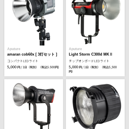
Aputure
Aputure
amaran cob60x [ 3灯セット ]
Light Storm C300d MKⅡ
コンパクトLEDライト
チップオンボードLEDライト
5,000
5,000
円 / 1日（税別）
（税込5.500円)
円 / 1日（税別）
（税込5,500
円）