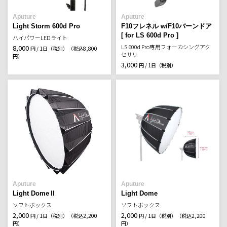
Aputure
Aputure
Light Storm 600d Pro
F10フレネル w/F10バーンドア
[ for LS 600d Pro ]
ハイパワーLEDライト
LS 600d Pro専用フォーカシングアク
8,000
円 / 1日（税別）
（税込8,800
セサリ
円）
3,000
円 / 1日（税別）
Aputure
Aputure
Light DomeⅡ
Light Dome
ソフトボックス
ソフトボックス
2,000
2,000
円 / 1日（税別）
（税込2,200
円 / 1日（税別）
（税込2,200
円）
円）