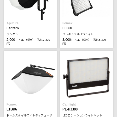
Aputure
Fomex
Lantern
FL600
ランタン
フレキシブルLEDライト
2,000
3,000
円 / 1日（税別）
（税込2,200
円 / 1日（税別）
（税込3,300
円）
円）
Fomex
Camlight
LTBK6
PL-H3300
ドームスタイルライトディフューザ
LEDロケーションライトキット