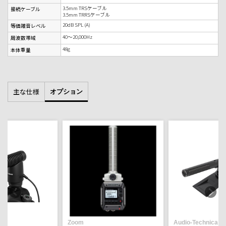
3.5mm TRSケーブル
接続ケーブル
3.5mm TRRSケーブル
20dB SPL (A)
等価雑音レベル
40～20,000Hz
周波数帯域
48g
本体重量
主な仕様
オプション
Zoom
Audio-Technica