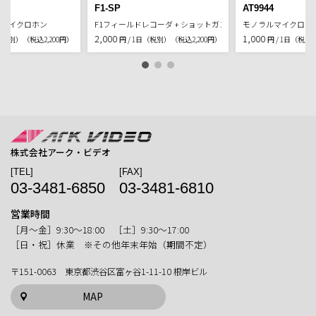
F1-SP
AT9944
オマイクロホン
F1フィールドレコーダ + ショットガンマイク
モノラルマイクロホ
2,000
1,000
日（税別）
（税込2,200円）
円 / 1日（税別）
（税込2,200円）
円 / 1日（税別
株式会社アーク・ビデオ
[TEL]
[FAX]
03-3481-6850
03-3481-6810
営業時間
［月〜金］9:30〜18:00 ［土］9:30〜17:00
［日・祝］休業 ※その他年末年始（期間不定）
〒151-0063 東京都渋谷区富ヶ谷1-11-10 根岸ビル
MAP