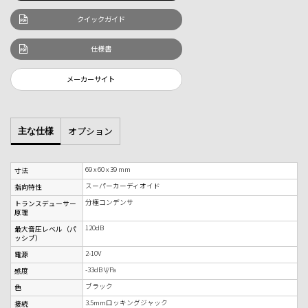
クイックガイド
仕様書
メーカーサイト
オプション
主な仕様
69 x 60 x 39 mm
寸法
スーパーカーディオイド
指向特性
分極コンデンサ
トランスデューサー
原理
120dB
最大音圧レベル（パ
ッシブ）
2-10V
電源
-33dB V/Pa
感度
ブラック
色
3.5mmロッキングジャック
接続