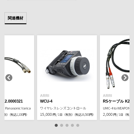
関連機材
ARRI
ARRI
2.0000321
WCU-4
RSケーブル K2.00
5 & Panasonic Varicam
ワイヤレスレンズコントロール
UMC-4 to WEAPON [ 
15,000
2,000
日（税別）
(税込1,100円）
円 / 1日（税別）
(税込16,500円）
円 / 1日（税別