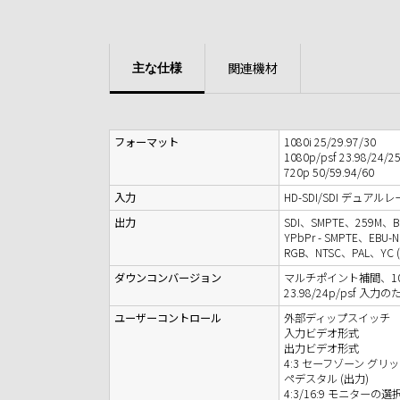
関連機材
主な仕様
フォーマット
1080i 25/29.97/30
1080p/psf 23.98/24/2
720p 50/59.94/60
入力
HD-SDI/SDI デュアルレ
出力
SDI、SMPTE、259M、B
YPbPr - SMPTE、EBU
RGB、NTSC、PAL、YC (S
ダウンコンバージョン
マルチポイント補間、10-
23.98/24p/psf 入
ユーザーコントロール
外部ディップスイッチ
入力ビデオ形式
出力ビデオ形式
4:3 セーフゾーン グリ
ペデスタル (出力)
4:3/16:9 モニターの選