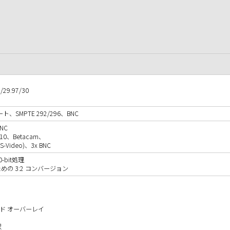
5/29.97/30
ート、SMPTE 292/296、BNC
NC
-N10、Betacam、
-Video)、3x BNC
bit処理
力のための 3:2 コンバージョン
ッド オーバーレイ
択