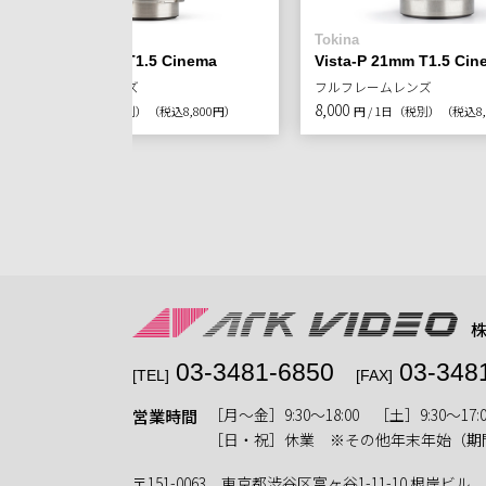
Tokina
Tokina
Vista-P 18mm T1.5 Cinema
Vista-P 21mm T1.5 Cin
フルフレームレンズ
フルフレームレンズ
8,000
8,000
円 / 1日（税別）
（税込8,800円）
円 / 1日（税別）
（税込8,
03-3481-6850
03-348
[TEL]
[FAX]
［月〜金］9:30〜18:00 ［土］9:30〜17:0
営業時間
［日・祝］休業 ※その他年末年始（期
〒151-0063 東京都渋谷区富ヶ谷1-11-10 根岸ビル