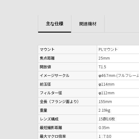
関連機材
主な仕様
マウント
PLマウント
焦点距離
25mm
開放値
T1.5
イメージサークル
φ46.7mm (フルフレーム
前玉径
φ114mm
フィルター径
φ112mm
全長（フランジ面より）
155mm
重量
2.19kg
レンズ構成
15群16枚
最短撮影距離
0.35m
最大マクロ倍率
1 : 7.80