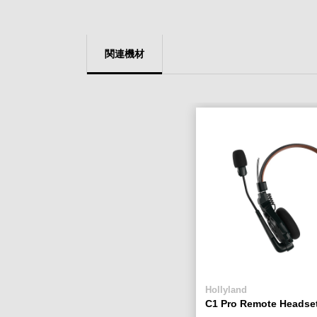
関連機材
Hollyland
C1 Pro Remote Headset 