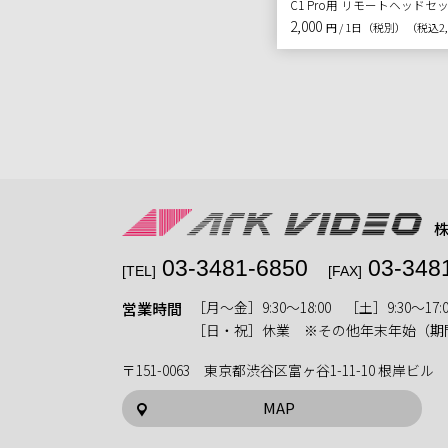
C1 Pro用 リモートヘッドセ
2,000
円 / 1日（税別）
（税込2,
03-3481-6850
03-348
[TEL]
[FAX]
［月〜金］9:30〜18:00 ［土］9:30〜17:0
営業時間
［日・祝］休業 ※その他年末年始（期
〒151-0063 東京都渋谷区富ヶ谷1-11-10 根岸ビル
MAP