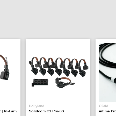
Hollyland
O2aid
[ In-Ear version ]
Solidcom C1 Pro-8S
intime P