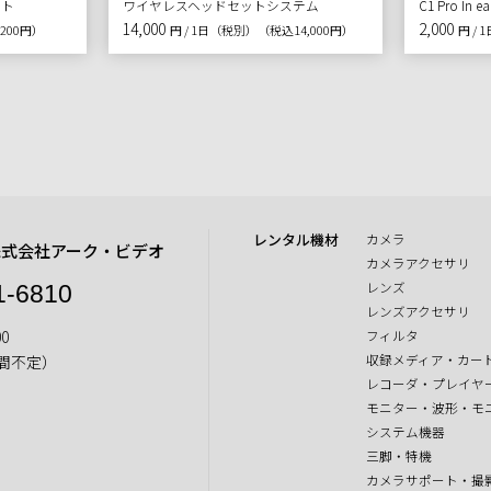
ット
ワイヤレスヘッドセットシステム
C1 Pro In
14,000
2,000
200円）
円 / 1日（税別）
（税込14,000円）
円 /
レンタル機材
カメラ
株式会社アーク・ビデオ
カメラアクセサリ
レンズ
1-6810
レンズアクセサリ
0
フィルタ
収録メディア・カー
間不定）
レコーダ・プレイヤ
モニター・波形・モ
システム機器
三脚・特機
カメラサポート・撮