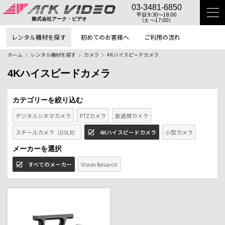
03-3481-6850
平日 9:30〜18:00
（土 〜17:00）
株式会社アーク・ビデオ
レンタル機材を探す
初めてのお客様へ
ご利用の流れ
ホーム
レンタル機材を探す
カメラ
4Kハイスピードカメラ
4Kハイスピードカメラ
カテゴリーを絞り込む
デジタルシネマカメラ
PTZカメラ
放送用カメラ
スチールカメラ（DSLR）
4Kハイスピードカメラ
小型カメラ
メーカーを選択
すべてのメーカー
Vision Resarch