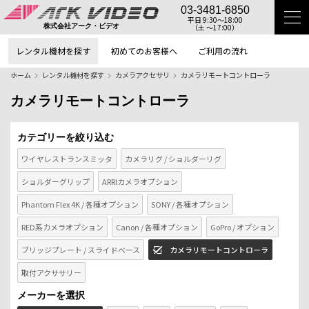
03-3481-6850
平日 9:30〜18:00
（土 〜17:00）
株式会社アーク・ビデオ
レンタル機材を探す
初めてのお客様へ
ご利用の流れ
ホーム
レンタル機材を探す
カメラアクセサリ
カメラリモートコントローラ
カメラリモートコントローラ
カテゴリーを絞り込む
ワイヤレストランスミッタ
カメラリグ / ショルダーリグ
ショルダーグリップ
ARRIカメラオプション
Phantom Flex 4K / 各種オプション
SONY / 各種オプション
RED系カメラオプション
Canon / 各種オプション
GoPro / オプション
ブリッジプレート / スライドベース
カメラリモートコントローラ
取付アクササリー
メーカーを選択