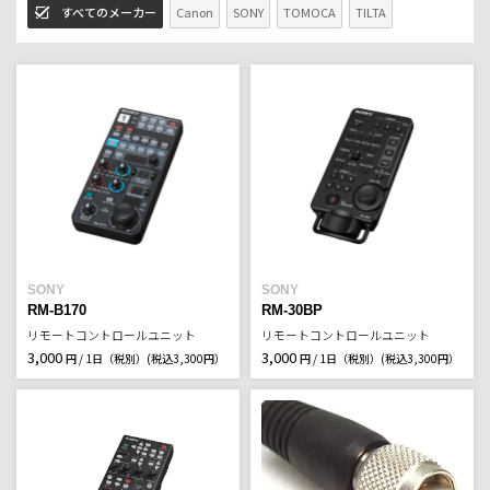
すべてのメーカー
Canon
SONY
TOMOCA
TILTA
SONY
SONY
RM-B170
RM-30BP
リモートコントロールユニット
リモートコントロールユニット
3,000
3,000
円 / 1日（税別）
(税込3,300円）
円 / 1日（税別）
(税込3,300円）