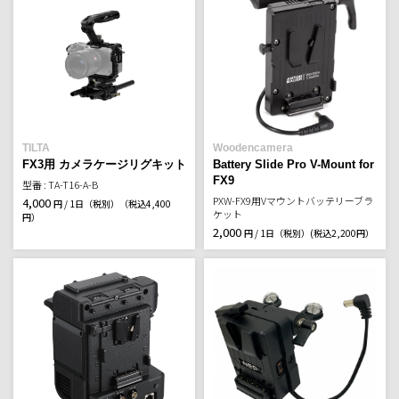
TILTA
Woodencamera
FX3用 カメラケージリグキット
Battery Slide Pro V-Mount for
FX9
型番 : TA-T16-A-B
PXW-FX9用Vマウントバッテリーブラ
4,000
円 / 1日（税別）
（税込4,400
ケット
円）
2,000
円 / 1日（税別）
(税込2,200円）