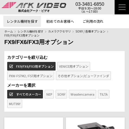
03-3481-6850
平日 9:30〜18:00
（土 〜17:00）
株式会社アーク・ビデオ
レンタル機材を探す
初めてのお客様へ
ご利用の流れ
ホーム
レンタル機材を探す
カメラアクセサリ
SONY / 各種オプション
FX9/FX6/FX3用オプション
FX9/FX6/FX3用オプション
カテゴリーを絞り込む
FX9/FX6/FX3用オプション
VENICE用オプション
PXW-FS7M2 / FS7用オプション
その他オプション/ビューファインダ
メーカーを選択
すべてのメーカー
NEP
SONY
Woodencamera
TILTA
MUTINY