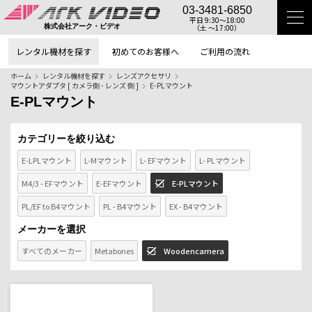
03-3481-6850
平日 9:30〜18:00
（土 〜17:00）
株式会社アーク・ビデオ
レンタル機材を探す
初めてのお客様へ
ご利用の流れ
ホーム
レンタル機材を探す
レンズアクセサリ
マウントアダプタ [ カメラ側 - レンズ 側 ]
E-PLマウント
E-PLマウント
カテゴリーを絞り込む
E-LPLマウント
L-Mマウント
L- EFマウント
L- PLマウント
M4/3 - EFマウント
E-EFマウント
E-PLマウント
PL/EF to B4マウント
PL - B4マウント
EX - B4マウント
メーカーを選択
すべてのメーカー
Metabones
Woodencamera