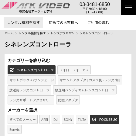
03-3481-6850
平日 9:30〜18:00
（土 〜17:00）
株式会社アーク・ビデオ
レンタル機材を探す
初めてのお客様へ
ご利用の流れ
ホーム
レンタル機材を探す
レンズアクセサリ
シネレンズコントローラ
シネレンズコントローラ
カテゴリーを絞り込む
シネレンズコントローラ
フォローフォーカス
マットボックス/サンシェード
マウントアダプタ [ カメラ側 - レンズ 側 ]
放送用レンズコントローラ
放送用ハンディカムレンズコントローラ
レンズサポートアクセサリー
防振アダプタ
メーカーを選択
すべてのメーカー
ARRI
DJI
SONY
TILTA
FOCUSBUG
Eonvic