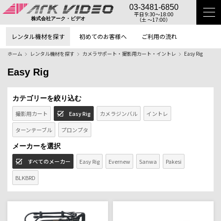
03-3481-6850
平日 9:30〜18:00
（土 〜17:00）
株式会社アーク・ビデオ
レンタル機材を探す
初めてのお客様へ
ご利用の流れ
ホーム
レンタル機材を探す
カメラサポート・撮影用カート・イントレ
Easy Rig
Easy Rig
カテゴリーを絞り込む
撮影用カート
Easy Rig
カメラジンバル
イントレ
ターンテーブル
プロンプタ
メーカーを選択
すべてのメーカー
Easy Rig
Evernew
Sanwa
Pakesi
BLKBRD