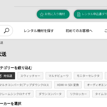
お気に入り機材
レンタル申込書ダ
レンタル機材を探す
初めてのお客様へ
伝送
伝送
テゴリーを絞り込む
光伝送
スウィッチャー
マルチビューワ
モニターセレクタ
マルチコンバータ/アップダウンクロス
HDMI ⇔ SDI 変換
オーディオエン
フレームシンクロナイザ
ダウンコンバータ
リクロッカー
タイムコ
ーカーを選択