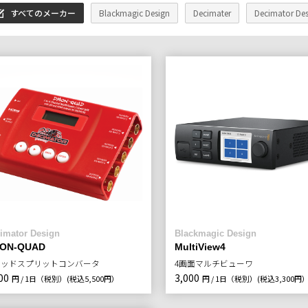
すべてのメーカー
Blackmagic Design
Decimater
Decimator Des
imator Design
Blackmagic Design
ON-QUAD
MultiView4
アッドスプリットコンバータ
4画面マルチビューワ
00
3,000
円 / 1日（税別）
(税込5,500円）
円 / 1日（税別）
(税込3,300円