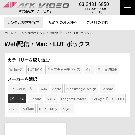
03-3481-6850
平日 9:30〜18:00
（土 〜17:00）
株式会社アーク・ビデオ
レンタル機材を探す
初めてのお客様へ
ご利用の流れ
ホーム
レンタル機材を探す
Web配信・Mac・LUT ボックス
Web配信・Mac・LUT ボックス
カテゴリーを絞り込む
Web配信
LUT BOX
キャプチャーデバイス
Mac
Mac周辺機器
メーカーを選択
すべてのメーカー
AJA
Apple
Blackmagic Design
Canare
EIZO
Elecom
SONY
Tangent Devices
TV Logic(旧FUJIFILM)
Arvel
Buffalo
KC-Security
Elgato