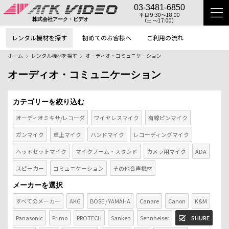
03-3481-6850
平日 9:30〜18:00
（土 〜17:00）
株式会社アーク・ビデオ
レンタル機材を探す
初めてのお客様へ
ご利用の流れ
ホーム
レンタル機材を探す
オーディオ・コミュニケーション
オーディオ・コミュニケーション
カテゴリーを絞り込む
オーディオミキサ/レコーダ
ワイヤレスマイク
有線ピンマイク
ガンマイク
卓上マイク
ハンドマイク
レコーディングマイク
ヘッドセットマイク
マイクブーム・スタンド
カメラ用マイク
ADA
スピーカー
コミュニケーション
その他音声機材
メーカーを選択
すべてのメーカー
AKG
BOSE / YAMAHA
Canare
Canon
K&M
Panasonic
Primo
PROTECH
Sanken
Sennheiser
SHURE