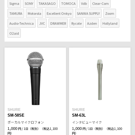
Sigma
SONY
TAKASAGO
TOMOCA
Vdb
Clear-Com
TAMURA
Motorola
Excellent Onkyo
SANWA SUPPLY
Zoom
Audio-Technica
JVC
DRAWMER
Rycote
Azden
Hollyland
O2aid
SHURE
SHURE
SM-58SE
SM-63L
ボーカルマイクロフォン
インタビューマイク
1,000
1,000
円 / 1日（税別）
（税込1,100
円 / 1日（税別）
（税込1,100
円）
円）