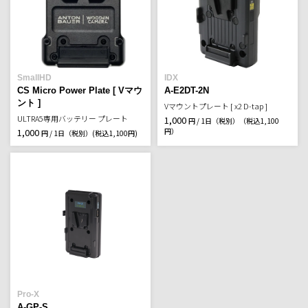
SmallHD
IDX
CS Micro Power Plate [ Vマウ
A-E2DT-2N
ント ]
Vマウントプレート [ x2 D-tap ]
ULTRA5専用バッテリー プレート
1,000
円 / 1日（税別）
（税込1,100
1,000
円）
円 / 1日（税別）
(税込1,100円)
Pro-X
A-GP-S