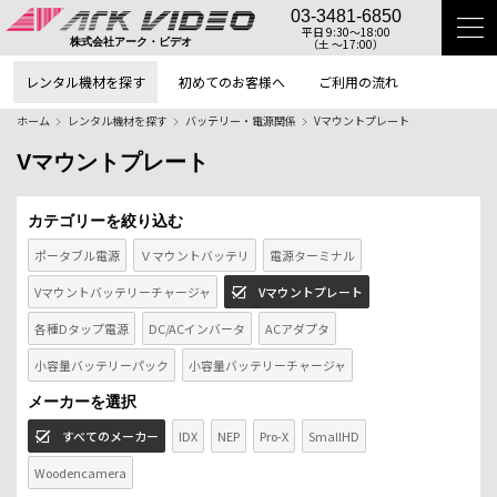
03-3481-6850
平日 9:30〜18:00
（土 〜17:00）
株式会社アーク・ビデオ
レンタル機材を探す
初めてのお客様へ
ご利用の流れ
ホーム
レンタル機材を探す
バッテリー・電源関係
Vマウントプレート
Vマウントプレート
カテゴリーを絞り込む
ポータブル電源
Ｖマウントバッテリ
電源ターミナル
Vマウントバッテリーチャージャ
Vマウントプレート
各種Dタップ電源
DC/ACインバータ
ACアダプタ
小容量バッテリーパック
小容量バッテリーチャージャ
メーカーを選択
すべてのメーカー
IDX
NEP
Pro-X
SmallHD
Woodencamera