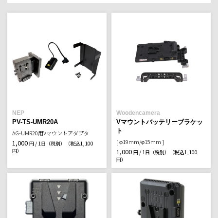
NEP
Woodencamera
PV-TS-UMR20A
Vマウントバッテリーブラケッ
ト
AG-UMR20用Vマウントアダプタ
[ φ19mm/φ15mm ]
1,000
円 / 1日（税別）
（税込1,100
円）
1,000
円 / 1日（税別）
（税込1,100
円）