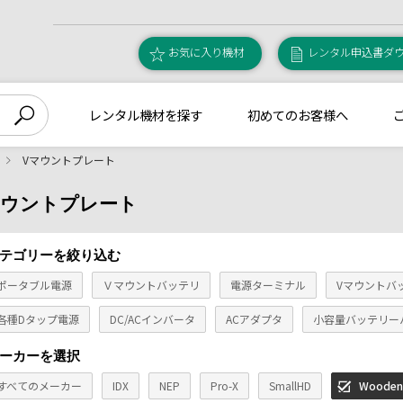
お気に入り機材
レンタル申込書ダ
レンタル機材を探す
初めてのお客様へ
Vマウントプレート
マウントプレート
テゴリーを絞り込む
ポータブル電源
Ｖマウントバッテリ
電源ターミナル
Vマウントバ
各種Dタップ電源
DC/ACインバータ
ACアダプタ
小容量バッテリー
ーカーを選択
すべてのメーカー
IDX
NEP
Pro-X
SmallHD
Wooden