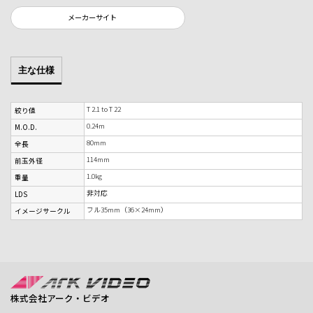
メーカーサイト
主な仕様
T 2.1 to T 22
絞り値
0.24m
M.O.D.
80mm
全長
114mm
前玉外径
1.0kg
重量
非対応
LDS
フル35mm（36×24mm）
イメージサークル
株式会社アーク・ビデオ