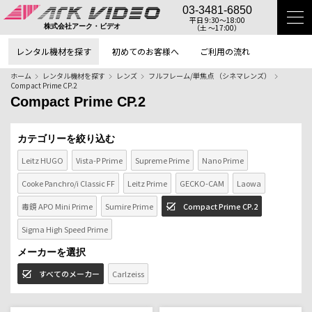
03-3481-6850
平日 9:30〜18:00
（土 〜17:00）
株式会社アーク・ビデオ
レンタル機材を探す
初めてのお客様へ
ご利用の流れ
ホーム
レンタル機材を探す
レンズ
フルフレーム/単焦点 （シネマレンズ）
Compact Prime CP.2
Compact Prime CP.2
カテゴリーを絞り込む
Leitz HUGO
Vista-P Prime
Supreme Prime
Nano Prime
Cooke Panchro/i Classic FF
Leitz Prime
GECKO-CAM
Laowa
毒鏡 APO Mini Prime
Sumire Prime
Compact Prime CP.2
Sigma High Speed Prime
メーカーを選択
すべてのメーカー
Carlzeiss