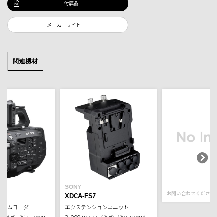
付属品
メーカーサイト
関連機材
SONY
お問い合わせください
XDCA-FS7
リーカムコーダ
エクステンションユニット
3,000