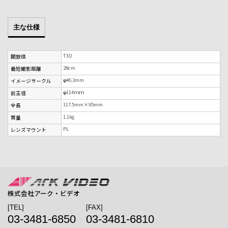
主な仕様
T3.0
開放値
28cm
最短撮影距離
φ46.3mm
イメージサークル
φ114ｍｍ
前玉径
117.5mm×95mm
全長
1.1kg
質量
PL
レンズマウント
株式会社アーク・ビデオ
[TEL]
[FAX]
03-3481-6850
03-3481-6810