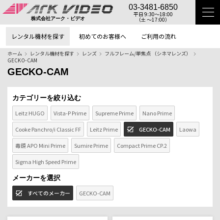
03-3481-6850
平日 9:30〜18:00
（土 〜17:00）
株式会社アーク・ビデオ
レンタル機材を探す
初めてのお客様へ
ご利用の流れ
ホーム
レンタル機材を探す
レンズ
フルフレーム/単焦点 （シネマレンズ）
GECKO-CAM
GECKO-CAM
カテゴリーを絞り込む
Leitz HUGO
Vista-P Prime
Supreme Prime
Nano Prime
Cooke Panchro/i Classic FF
Leitz Prime
GECKO-CAM
Laowa
毒鏡 APO Mini Prime
Sumire Prime
Compact Prime CP.2
Sigma High Speed Prime
メーカーを選択
すべてのメーカー
GECKO-CAM