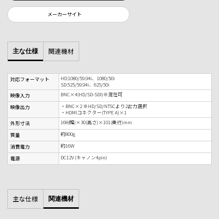
メーカーサイト
関連機材
主な仕様
HD:1080/59.94i、1080/50i
対応フォーマット
SD:525/59.94i、625/50i
BNC×4(HD/SD-SDI)※混在可
映像入力
・BNC×2 ※HD/SD/NTSCより2出力選択
映像出力
・HDMIコネクター(TYPE A)×1
168(幅)×30(高さ)×101(奥行)mm
外形寸法
約800g
質量
約16W
消費電力
DC12V (キャノン4pin)
電源
主な仕様
関連機材