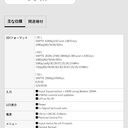
関連機材
主な仕様
[ 3G ]
SDIフォーマット
SMPTE 424M@2.97 and 2.967Gb/s
1080p@60/59.94/50Hz
[ HD ]
SMPTE 292M/274M/296M@1.485 and 1.435Gb/s
1080i@60/59.94/50Hz
1080p/psf@30/29.97/25/24/23.98Hz
720p@60/59.94/50/30/29.97/25/24/23.98Hz
[ SD ]
SMPTE 259M@270Mb/s
625i50
525i59.94
■Input Equalization > 100M using Belden 1694A
入力
■USB for control and updates
■GPI on RJ-45
■Power
LED表示
■4 x Signal lock and rate
■+5V to +24V DC, 6 Watts
電源
■Positive Centre Pin
■Input status for all 4 inputs
メニュー
■Output format