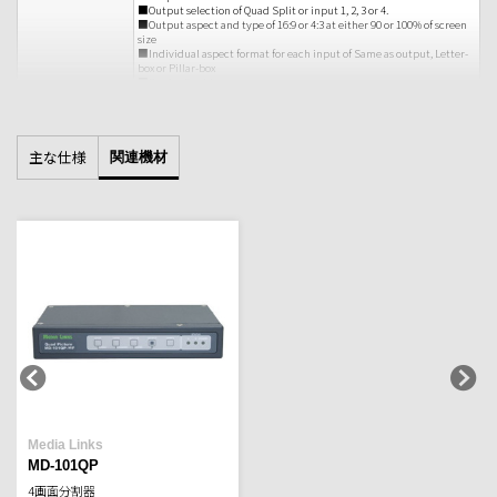
■Output selection of Quad Split or input 1, 2, 3 or 4.
■Output aspect and type of 16:9 or 4:3 at either 90 or 100% of screen
size
■Individual aspect format for each input of Same as output, Letter-
box or Pillar-box
■Border Enable
■Quad split mode reference of either Free-run or input 1
■Enables for On-Screen Overlays
■Basic Audio Meter control
■1 x 10-bit (3G/HD/SD)-SDI Re-clocked
出力
主な仕様
関連機材
■HDMI
90mm x 94mm x 23mm (3.5インチ x 3.7インチ x 0.9インチ)
寸法
Media Links
MD-101QP
4画面分割器