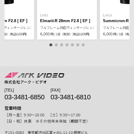
Leitz
Leica
9mm F2.8 [ EF ]
Elmarit-R 28mm F2.8 [ EF ]
Summicron-R 35
対応ヴィンテージレンズ
フルフレーム対応ヴィンテージレンズ
フルフレーム対応ヴ
6,000
6,000
日（税別）
(税込6,600円)
円 / 1日（税別）
(税込6,600円)
円 / 1日（税別
株式会社アーク・ビデオ
[TEL]
[FAX]
03-3481-6850
03-3481-6810
営業時間
［月〜金］9:30〜18:00 ［土］9:30〜17:00
［日・祝］休業 ※その他年末年始（期間不定）
〒151-0063 東京都渋谷区富ヶ谷1-11-10 根岸ビル