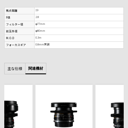
19
焦点距離
2.8
F値
φ77mm
フィルター径
φ80mm
前玉外径
0.3m
M.O.D
0.8mm実装
フォーカスギア
主な仕様
関連機材