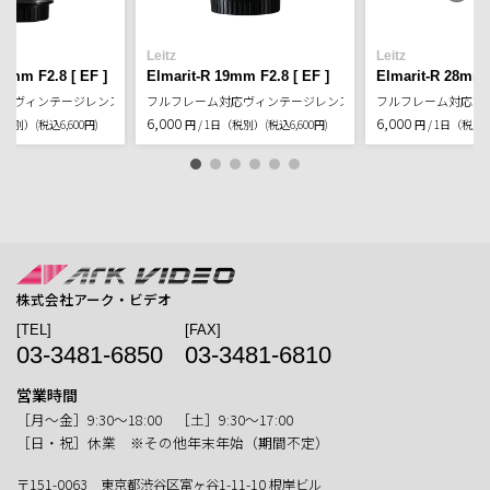
Leitz
Leitz
35mm F2.8 [ EF ]
Elmarit-R 19mm F2.8 [ EF ]
Elmarit-R 28mm F
対応ヴィンテージレンズ
フルフレーム対応ヴィンテージレンズ
フルフレーム対応ヴ
6,000
6,000
日（税別）
(税込6,600円)
円 / 1日（税別）
(税込6,600円)
円 / 1日（税別
株式会社アーク・ビデオ
[TEL]
[FAX]
03-3481-6850
03-3481-6810
営業時間
［月〜金］9:30〜18:00 ［土］9:30〜17:00
［日・祝］休業 ※その他年末年始（期間不定）
〒151-0063 東京都渋谷区富ヶ谷1-11-10 根岸ビル