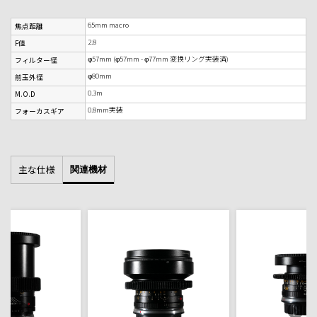
65mm macro
焦点距離
2.8
F値
φ57mm (φ57mm - φ77mm 変換リング実装済)
フィルター径
φ80mm
前玉外径
0.3m
M.O.D
0.8mm実装
フォーカスギア
主な仕様
関連機材