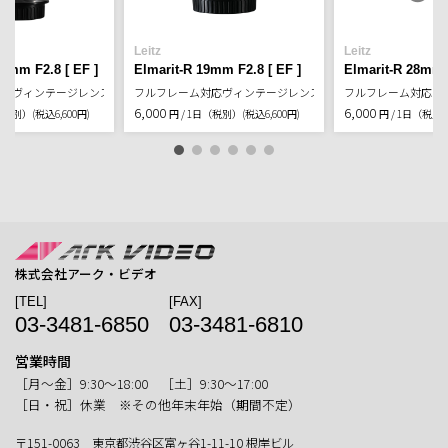
Leitz
Leitz
35mm F2.8 [ EF ]
Elmarit-R 19mm F2.8 [ EF ]
Elmarit-R 28mm F
対応ヴィンテージレンズ
フルフレーム対応ヴィンテージレンズ
フルフレーム対応ヴ
6,000
6,000
日（税別）
(税込6,600円)
円 / 1日（税別）
(税込6,600円)
円 / 1日（税別
株式会社アーク・ビデオ
[TEL]
[FAX]
03-3481-6850
03-3481-6810
営業時間
［月〜金］9:30〜18:00 ［土］9:30〜17:00
［日・祝］休業 ※その他年末年始（期間不定）
〒151-0063 東京都渋谷区富ヶ谷1-11-10 根岸ビル