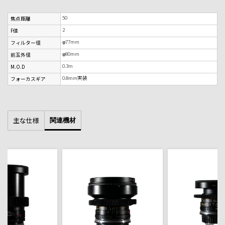
50
焦点距離
2
F値
φ77mm
フィルター径
φ80mm
前玉外径
0.3m
M.O.D
0.8mm実装
フォーカスギア
主な仕様
関連機材