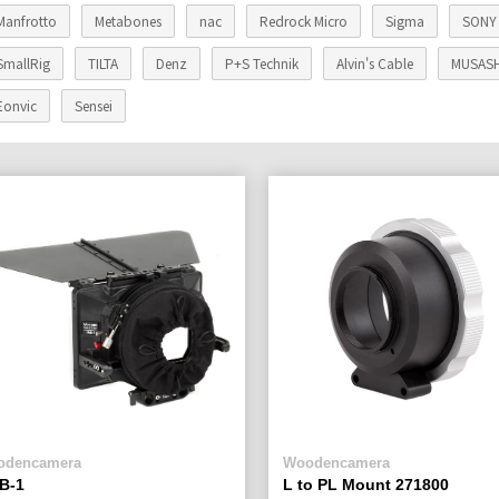
Manfrotto
Metabones
nac
Redrock Micro
Sigma
SONY
SmallRig
TILTA
Denz
P+S Technik
Alvin's Cable
MUSASH
Eonvic
Sensei
odencamera
Woodencamera
B-1
L to PL Mount 271800