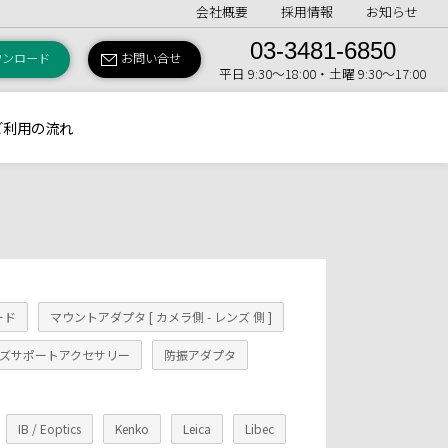
会社概要
採用情報
お知らせ
03-3481-6850
ウンロード
お問い合せ
平日 9:30〜18:00・土曜 9:30〜17:00
ご利用の流れ
ード
マウントアダプタ [ カメラ側 - レンズ 側 ]
ズサポートアクセサリー
防振アダプタ
IB / Eoptics
Kenko
Leica
Libec