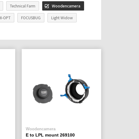
Technical Farm
Woodencamera
I-OPT
FOCUSBUG
Light Widow
Woodencamera
E to LPL mount 269100