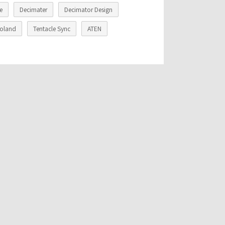
e
Decimater
Decimator Design
oland
Tentacle Sync
ATEN