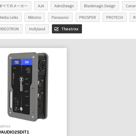
すべてのメーカー
AJA
AstroDesign
Blackmagic Design
Canar
Media Links
Mitomo
Panasonic
PROSPER
PROTECH
R
VIDEOTRON
Hollyland
Theatrixx
atrixx
VAUDIO2SDIT1