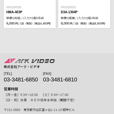
PROSPER
PROSPER
HMA-403P
D3A-1304P
映像分割器 / 1入力3分配4系統
映像分配機 / 1入力3分配4系統
6,000
8,000
円 / 1日（税別）
(税込6,600円）
円 / 1日（税別）
(税込8,800円）
株式会社アーク・ビデオ
[TEL]
[FAX]
03-3481-6850
03-3481-6810
営業時間
［月〜金］9:30〜18:00 ［土］9:30〜17:00
［日・祝］休業 ※その他年末年始（期間不定）
〒151-0063 東京都渋谷区富ヶ谷1-11-10 根岸ビル