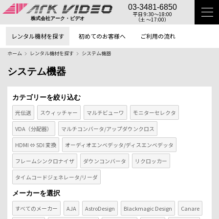
03-3481-6850
平日 9:30〜18:00
（土 〜17:00）
株式会社アーク・ビデオ
レンタル機材を探す
初めてのお客様へ
ご利用の流れ
ホーム
レンタル機材を探す
システム機器
システム機器
カテゴリーを絞り込む
光伝送
スウィッチャー
マルチビューワ
モニターセレクタ
VDA（分配器）
マルチコンバータ/アップダウンクロス
HDMI ⇔ SDI 変換
オーディオエンベデッタ/ディスエンベデッタ
フレームシンクロナイザ
ダウンコンバータ
リクロッカー
タイムコードジェネレータ/リーダ
メーカーを選択
すべてのメーカー
AJA
AstroDesign
Blackmagic Design
Canare