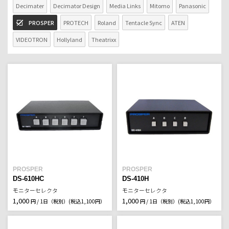
Decimater
Decimator Design
Media Links
Mitomo
Panasonic
PROSPER
PROTECH
Roland
Tentacle Sync
ATEN
VIDEOTRON
Hollyland
Theatrixx
PROSPER
PROSPER
DS-610HC
DS-410H
モニターセレクタ
モニターセレクタ
1,000
1,000
円 / 1日（税別）
(税込1,100円）
円 / 1日（税別）
(税込1,100円）