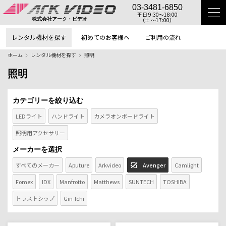
03-3481-6850
平日 9:30〜18:00
（土 〜17:00）
株式会社アーク・ビデオ
レンタル機材を探す
初めてのお客様へ
ご利用の流れ
ホーム
レンタル機材を探す
照明
照明
カテゴリーを絞り込む
LEDライト
ハンドライト
カメラオンボードライト
照明用アクセサリー
メーカーを選択
すべてのメーカー
Aputure
Arkvideo
Avenger
Camlight
Fomex
IDX
Manfrotto
Matthews
SUNTECH
TOSHIBA
トラストシップ
Gin-Ichi